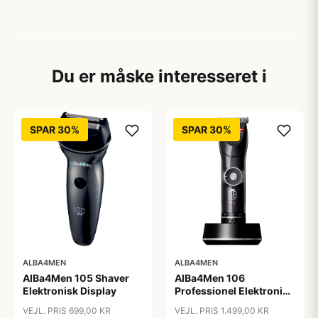
Du er måske interesseret i
SPAR 30%
SPAR 30%
ALBA4MEN
ALBA4MEN
AlBa4Men 105 Shaver
AlBa4Men 106
Elektronisk Display
Professionel Elektronisk
Hårklipper
VEJL. PRIS 699,00 KR
VEJL. PRIS 1.499,00 KR