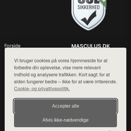
Forside
MASCULUS.DK
Produkter
Tlf. 78768672
Top Rabatter
Vi bruger cookies på vores hjemmeside for at
Mail:
hej@want.dk
Kontakt
forbedre din oplevelse, vise mere relevant
indhold og analysere trafikken. Kort sagt: for at
Cookie- og privatlivspolitik
siden fungerer bedre – ikke for at være irriterende.
Cookie- og privatlivspolitik.
Denne side er en del af want.dk, der udgiver en række
Accepter alle
hjemmesider med præsentation af forskellige produkter fra
diverse webshops. Der sælges ikke varer fra denne side - vi
Afvis ikke‑nødvendige
henviser til de shops, som sælger varen. Vi har heller ikke