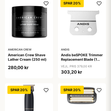
SPAR 20%
AMERICAN CREW
ANDIS
American Crew Shave
Andis beSPOKE Trimmer
Lather Cream (250 ml)
Replacement Blade (1
stk)
VEJL. PRIS 379,00 KR
280,00 kr
303,20 kr
SPAR 20%
SPAR 20%