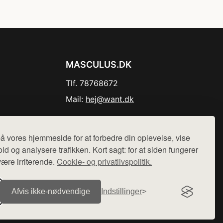
MASCULUS.DK
Tlf. 78768672
Mail:
hej@want.dk
Cookie- og privatlivspolitik
å vores hjemmeside for at forbedre din oplevelse, vise
ld og analysere trafikken. Kort sagt: for at siden fungerer
være irriterende.
Cookie- og privatlivspolitik.
r sælges ikke varer fra denne side - vi henviser til de shops,
Afvis ikke‑nødvendige
Indstillinger