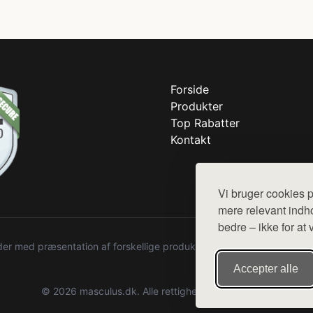
Forside
Produkter
Top Rabatter
Kontakt
Vi bruger cookies p
mere relevant indho
bedre – ikke for at 
r med præsentation af forskellige produkter fra diverse webshops. De
Accepter alle
© 2026 masculus.dk. Alle rettigheder forbeholdes.