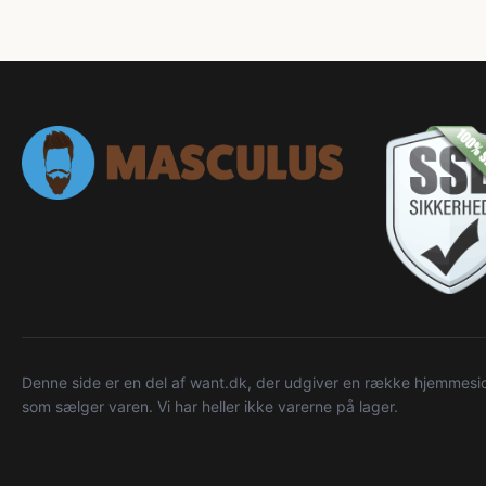
Denne side er en del af want.dk, der udgiver en række hjemmeside
som sælger varen. Vi har heller ikke varerne på lager.