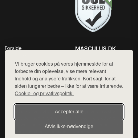
Forside
MASCULUS.DK
Produkter
Tlf. 78768672
Top Rabatter
Vi bruger cookies på vores hjemmeside for at
Mail:
hej@want.dk
Kontakt
forbedre din oplevelse, vise mere relevant
indhold og analysere trafikken. Kort sagt: for at
Cookie- og privatlivspolitik
siden fungerer bedre – ikke for at være irriterende.
Cookie- og privatlivspolitik.
Denne side er en del af want.dk, der udgiver en række
Accepter alle
hjemmesider med præsentation af forskellige produkter fra
diverse webshops. Der sælges ikke varer fra denne side - vi
Afvis ikke‑nødvendige
henviser til de shops, som sælger varen. Vi har heller ikke