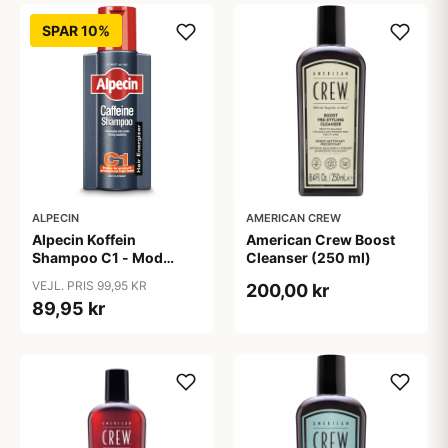
SPAR 10%
ALPECIN
AMERICAN CREW
Alpecin Koffein
American Crew Boost
Shampoo C1 - Mod
Cleanser (250 ml)
Hårtab (375ml)
VEJL. PRIS 99,95 KR
200,00 kr
89,95 kr