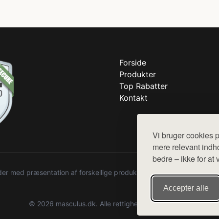
Forside
Produkter
Top Rabatter
Kontakt
Vi bruger cookies p
mere relevant indho
bedre – ikke for at 
r med præsentation af forskellige produkter fra diverse webshops. De
Accepter alle
© 2026 masculus.dk. Alle rettigheder forbeholdes.