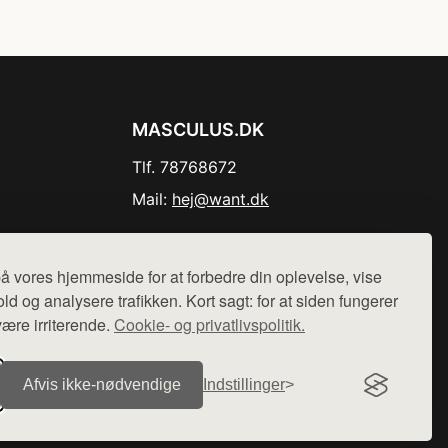
MASCULUS.DK
Tlf. 78768672
Mail:
hej@want.dk
Cookie- og privatlivspolitik
å vores hjemmeside for at forbedre din oplevelse, vise
ld og analysere trafikken. Kort sagt: for at siden fungerer
være irriterende.
Cookie- og privatlivspolitik.
r sælges ikke varer fra denne side - vi henviser til de shops,
Afvis ikke‑nødvendige
Indstillinger