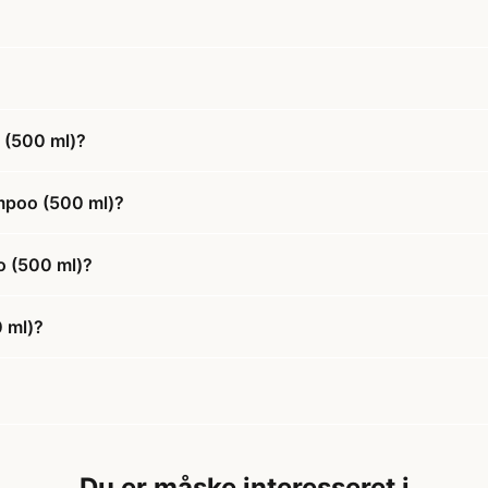
 (500 ml)?
ampoo (500 ml)?
o (500 ml)?
 ml)?
Du er måske interesseret i