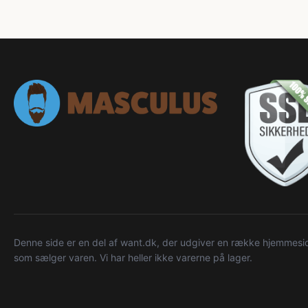
Denne side er en del af want.dk, der udgiver en række hjemmeside
som sælger varen. Vi har heller ikke varerne på lager.