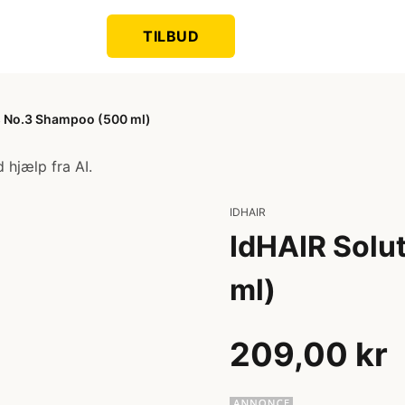
TILBUD
s No.3 Shampoo (500 ml)
 hjælp fra AI.
IDHAIR
IdHAIR Solu
ml)
209,00 kr