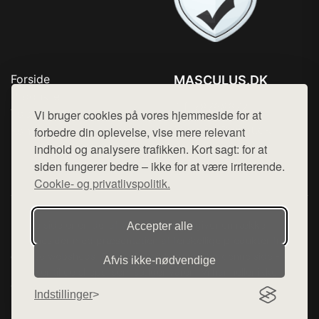
Forside
MASCULUS.DK
Produkter
Tlf. 78768672
Top Rabatter
Vi bruger cookies på vores hjemmeside for at
Mail:
hej@want.dk
Kontakt
forbedre din oplevelse, vise mere relevant
indhold og analysere trafikken. Kort sagt: for at
Cookie- og privatlivspolitik
siden fungerer bedre – ikke for at være irriterende.
Cookie- og privatlivspolitik.
Denne side er en del af want.dk, der udgiver en række
Accepter alle
hjemmesider med præsentation af forskellige produkter fra
diverse webshops. Der sælges ikke varer fra denne side - vi
Afvis ikke‑nødvendige
henviser til de shops, som sælger varen. Vi har heller ikke
varerne på lager.
Indstillinger
© 2026 masculus.dk. Alle rettigheder forbeholdes.