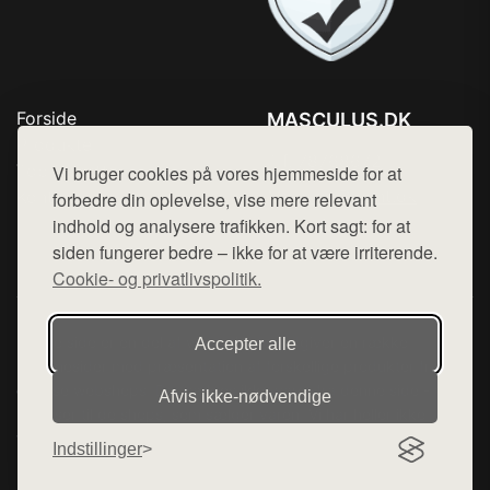
Forside
MASCULUS.DK
Produkter
Tlf. 78768672
Top Rabatter
Vi bruger cookies på vores hjemmeside for at
Mail:
hej@want.dk
Kontakt
forbedre din oplevelse, vise mere relevant
indhold og analysere trafikken. Kort sagt: for at
Cookie- og privatlivspolitik
siden fungerer bedre – ikke for at være irriterende.
Cookie- og privatlivspolitik.
Denne side er en del af want.dk, der udgiver en række
Accepter alle
hjemmesider med præsentation af forskellige produkter fra
diverse webshops. Der sælges ikke varer fra denne side - vi
Afvis ikke‑nødvendige
henviser til de shops, som sælger varen. Vi har heller ikke
varerne på lager.
Indstillinger
© 2026 masculus.dk. Alle rettigheder forbeholdes.