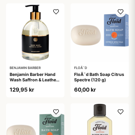
BENJAMIN BARBER
FLOÃ¯D
Benjamin Barber Hand
FloÃ¯d Bath Soap Citrus
Wash Saffron & Leather
Spectre (120 g)
(300 ml)
129,95 kr
60,00 kr