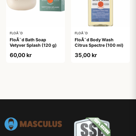
FLOÃ¯D
FLOÃ¯D
FloÃ¯d Bath Soap
FloÃ¯d Body Wash
Vetyver Splash (120 g)
Citrus Spectre (100 ml)
60,00 kr
35,00 kr