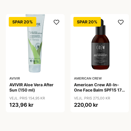
SPAR 20%
SPAR 20%
AVIVIR
AMERICAN CREW
AVIVIR Aloe Vera After
American Crew All-In-
Sun (150 ml)
One Face Balm SPF15 170
ml.
VEJL. PRIS 154,95 KR
VEJL. PRIS 275,00 KR
123,96 kr
220,00 kr