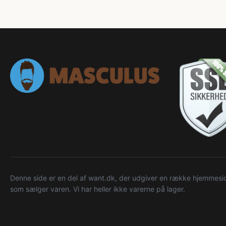
Denne side er en del af want.dk, der udgiver en række hjemmeside
som sælger varen. Vi har heller ikke varerne på lager.