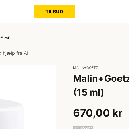
TILBUD
15 ml)
 hjælp fra AI.
MALIN+GOETZ
Malin+Goetz
(15 ml)
670,00 kr