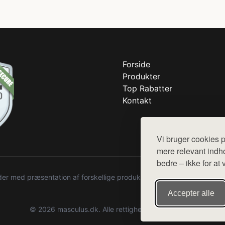
Forside
Produkter
Top Rabatter
Kontakt
Vi bruger cookies p
mere relevant indho
bedre – ikke for at 
r med præsentation af forskellige produkter fra diverse webshops. De
Accepter alle
© 2026 masculus.dk. Alle rettigheder forbeholdes.