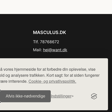
MASCULUS.DK
Tlf. 78768672
Mail:
hej@want.dk
Cookie- og privatlivspolitik
å vores hjemmeside for at forbedre din oplevelse, vise
ld og analysere trafikken. Kort sagt: for at siden fungerer
være irriterende.
Cookie- og privatlivspolitik.
r sælges ikke varer fra denne side - vi henviser til de shops,
Afvis ikke‑nødvendige
Indstillinger