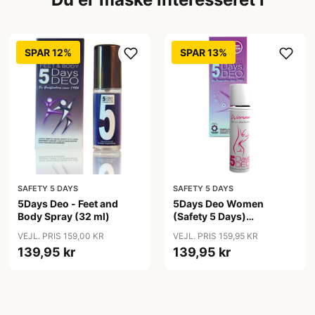
SPAR 12%
SPAR 13%
SAFETY 5 DAYS
SAFETY 5 DAYS
5Days Deo - Feet and
5Days Deo Women
Body Spray (32 ml)
(Safety 5 Days)
Antiperspirant
VEJL. PRIS 159,00 KR
VEJL. PRIS 159,95 KR
139,95 kr
139,95 kr