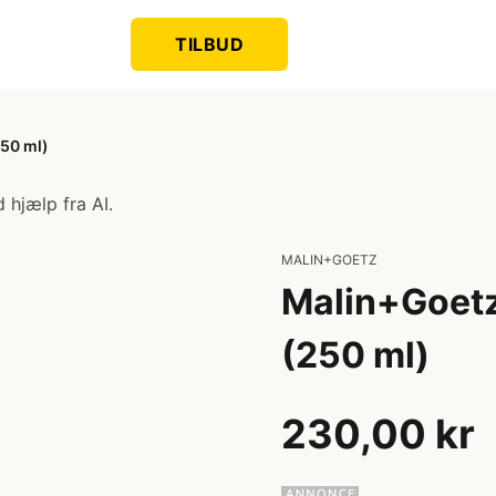
TILBUD
50 ml)
 hjælp fra AI.
MALIN+GOETZ
Malin+Goet
(250 ml)
230,00 kr