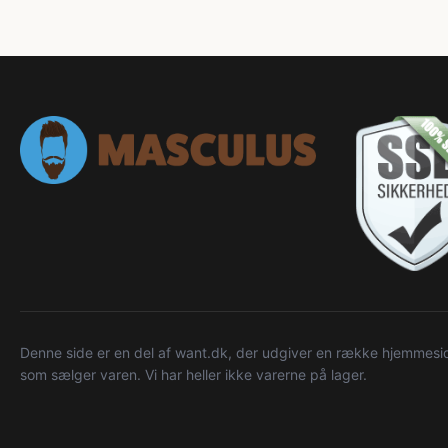
Denne side er en del af want.dk, der udgiver en række hjemmeside
som sælger varen. Vi har heller ikke varerne på lager.