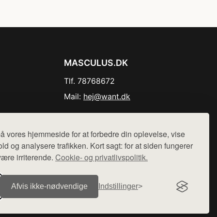
MASCULUS.DK
Tlf. 78768672
Mail:
hej@want.dk
Cookie- og privatlivspolitik
å vores hjemmeside for at forbedre din oplevelse, vise
ld og analysere trafikken. Kort sagt: for at siden fungerer
være irriterende.
Cookie- og privatlivspolitik.
r sælges ikke varer fra denne side - vi henviser til de shops,
Afvis ikke‑nødvendige
Indstillinger