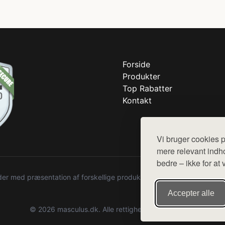
Forside
Produkter
Top Rabatter
Kontakt
Vi bruger cookies p
mere relevant indho
bedre – ikke for at 
r med præsentation af forskellige produkter fra diverse webshops. De
Accepter alle
© 2026 masculus.dk. Alle rettigheder forbeholdes.