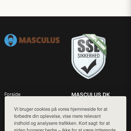
Forside
MASCULUS.DK
Produkter
Tlf. 78768672
Top Rabatter
Vi bruger cookies på vores hjemmeside for at
Mail:
hej@want.dk
Kontakt
forbedre din oplevelse, vise mere relevant
indhold og analysere trafikken. Kort sagt: for at
Cookie- og privatlivspolitik
siden fungerer bedre – ikke for at være irriterende.