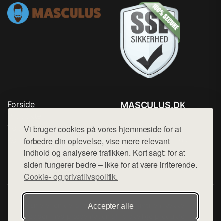
Forside
MASCULUS.DK
Produkter
Tlf. 78768672
Top Rabatter
Vi bruger cookies på vores hjemmeside for at
Mail:
hej@want.dk
Kontakt
forbedre din oplevelse, vise mere relevant
indhold og analysere trafikken. Kort sagt: for at
Cookie- og privatlivspolitik
siden fungerer bedre – ikke for at være irriterende.
Cookie- og privatlivspolitik.
Denne side er en del af want.dk, der udgiver en række
Accepter alle
hjemmesider med præsentation af forskellige produkter fra