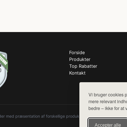
Forside
Produkter
Top Rabatter
Kontakt
Vi bruger cookies p
mere relevant indho
bedre – ikke for at 
r med præsentation af forskellige produkter fra diverse webshops. De
Accepter alle