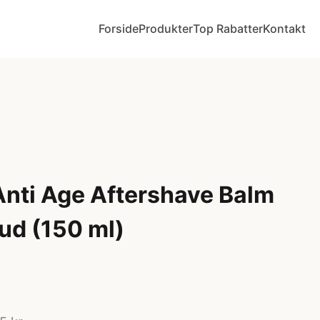
Forside
Produkter
Top Rabatter
Kontakt
nti Age Aftershave Balm
ud (150 ml)