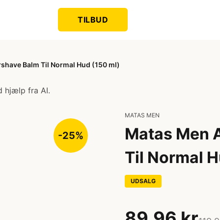
TILBUD
rshave Balm Til Normal Hud (150 ml)
 hjælp fra AI.
MATAS MEN
Matas Men A
-25%
Til Normal H
UDSALG
89,96 kr