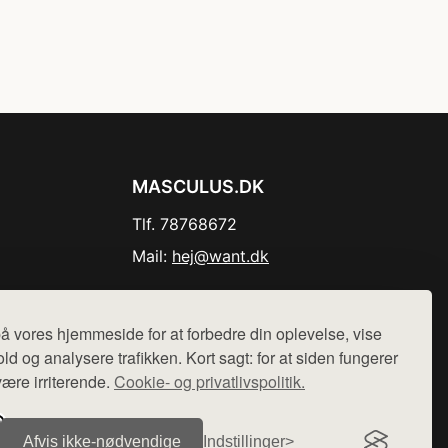
MASCULUS.DK
Tlf. 78768672
Mail:
hej@want.dk
Cookie- og privatlivspolitik
å vores hjemmeside for at forbedre din oplevelse, vise
ld og analysere trafikken. Kort sagt: for at siden fungerer
være irriterende.
Cookie- og privatlivspolitik.
r sælges ikke varer fra denne side - vi henviser til de shops,
Afvis ikke‑nødvendige
Indstillinger