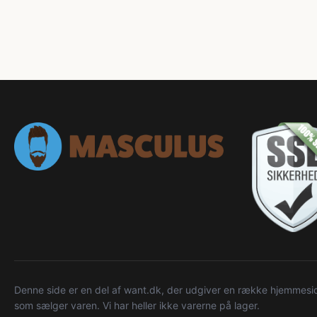
Denne side er en del af want.dk, der udgiver en række hjemmeside
som sælger varen. Vi har heller ikke varerne på lager.