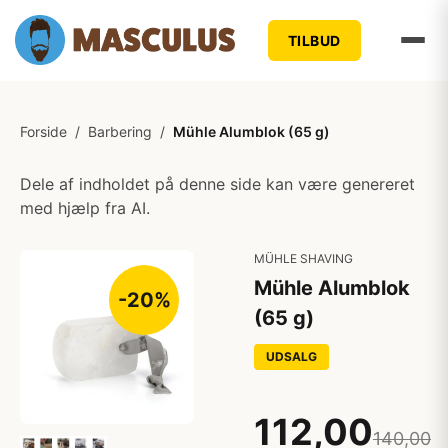
TILBUD
Forside
/
Barbering
/
Mühle Alumblok (65 g)
Dele af indholdet på denne side kan være genereret
med hjælp fra AI.
MÜHLE SHAVING
Mühle Alumblok
-20%
(65 g)
UDSALG
112,00
140,00