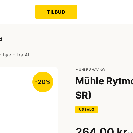
TILBUD
R)
 hjælp fra AI.
MÜHLE SHAVING
Mühle Rytmo
-20%
SR)
UDSALG
264,00 kr