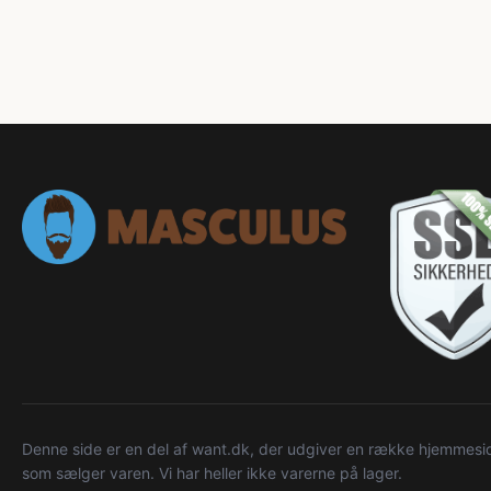
Denne side er en del af want.dk, der udgiver en række hjemmeside
som sælger varen. Vi har heller ikke varerne på lager.