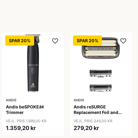
SPAR 20%
SPAR 20%
ANDIS
ANDIS
Andis beSPOKEâ¢
Andis reSURGE
Trimmer
Replacement Foil and
Cutters
VEJL. PRIS 1.699,00 KR
VEJL. PRIS 349,00 KR
1.359,20 kr
279,20 kr