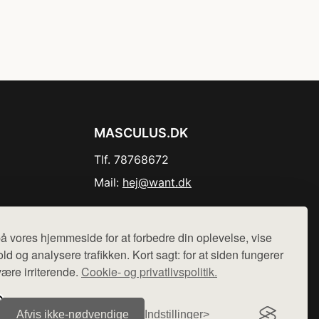
MASCULUS.DK
Tlf. 78768672
Mail:
hej@want.dk
Cookie- og privatlivspolitik
å vores hjemmeside for at forbedre din oplevelse, vise
ld og analysere trafikken. Kort sagt: for at siden fungerer
være irriterende.
Cookie- og privatlivspolitik.
r sælges ikke varer fra denne side - vi henviser til de shops,
Afvis ikke‑nødvendige
Indstillinger