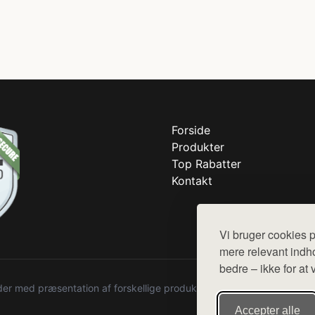
Forside
Produkter
Top Rabatter
Kontakt
Vi bruger cookies p
mere relevant indho
bedre – ikke for at 
r med præsentation af forskellige produkter fra diverse webshops. De
Accepter alle