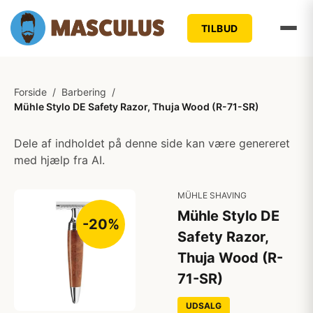
TILBUD
Forside
/
Barbering
/
Mühle Stylo DE Safety Razor, Thuja Wood (R-71-SR)
Dele af indholdet på denne side kan være genereret
med hjælp fra AI.
MÜHLE SHAVING
Mühle Stylo DE
-20%
Safety Razor,
Thuja Wood (R-
71-SR)
UDSALG