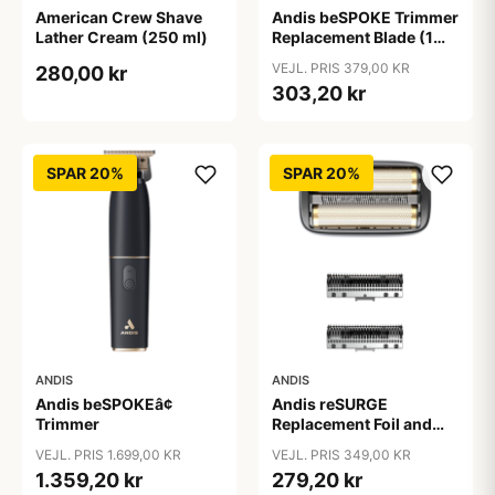
American Crew Shave
Andis beSPOKE Trimmer
Lather Cream (250 ml)
Replacement Blade (1
stk)
VEJL. PRIS 379,00 KR
280,00 kr
303,20 kr
SPAR 20%
SPAR 20%
ANDIS
ANDIS
Andis beSPOKEâ¢
Andis reSURGE
Trimmer
Replacement Foil and
Cutters
VEJL. PRIS 1.699,00 KR
VEJL. PRIS 349,00 KR
1.359,20 kr
279,20 kr