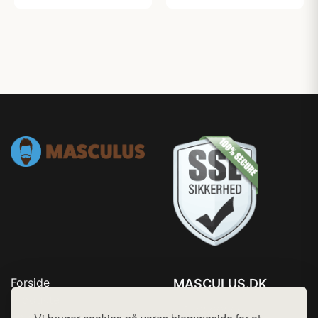
Forside
MASCULUS.DK
Produkter
Tlf. 78768672
Top Rabatter