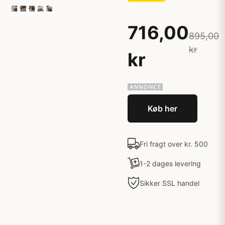
716,00
895,00
kr
kr
Køb her
Fri fragt over kr. 500
1-2 dages levering
Sikker SSL handel