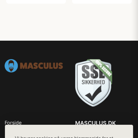
Forside
MASCULUS.DK
Produkter
Tlf. 78768672
Top Rabatter