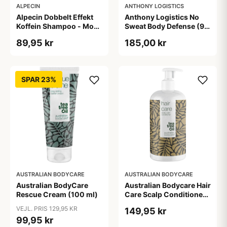
ALPECIN
ANTHONY LOGISTICS
Alpecin Dobbelt Effekt
Anthony Logistics No
Koffein Shampoo - Mod
Sweat Body Defense (90
Hårtab (200 ml)
ml)
89,95 kr
185,00 kr
SPAR 23%
AUSTRALIAN BODYCARE
AUSTRALIAN BODYCARE
Australian BodyCare
Australian Bodycare Hair
Rescue Cream (100 ml)
Care Scalp Conditioner
(500 ml)
VEJL. PRIS 129,95 KR
149,95 kr
99,95 kr