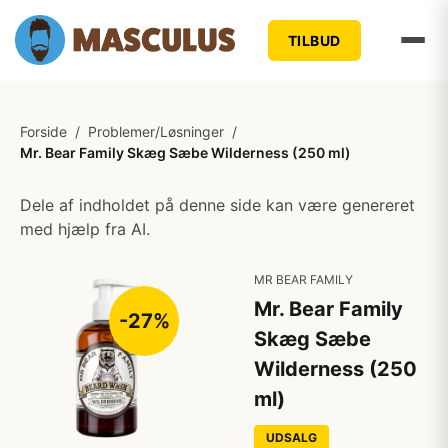
TILBUD
Forside
/
Problemer/Løsninger
/
Mr. Bear Family Skæg Sæbe Wilderness (250 ml)
Dele af indholdet på denne side kan være genereret
med hjælp fra AI.
MR BEAR FAMILY
Mr. Bear Family
-27%
Skæg Sæbe
Wilderness (250
ml)
UDSALG