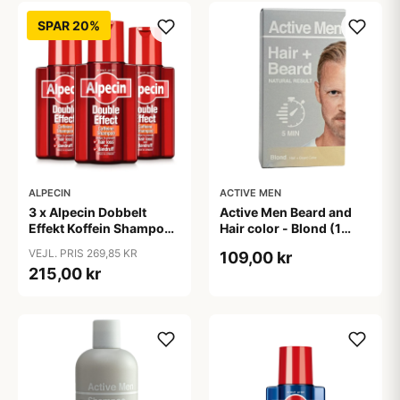
SPAR 20%
ALPECIN
ACTIVE MEN
3 x Alpecin Dobbelt
Active Men Beard and
Effekt Koffein Shampoo
Hair color - Blond (1
- Mod Hårtab (200 ml)
sæt)
VEJL. PRIS 269,85 KR
109,00 kr
215,00 kr