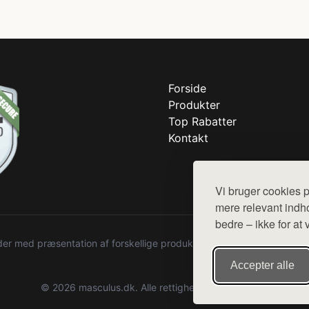
Forside
Produkter
Top Rabatter
Kontakt
Vi bruger cookies p
mere relevant indho
bedre – ikke for at 
r med præsentation af forskellige produkter fra diverse webshops. De
Accepter alle
© 2026 masculus.dk. Alle rettigheder forbeholdes.