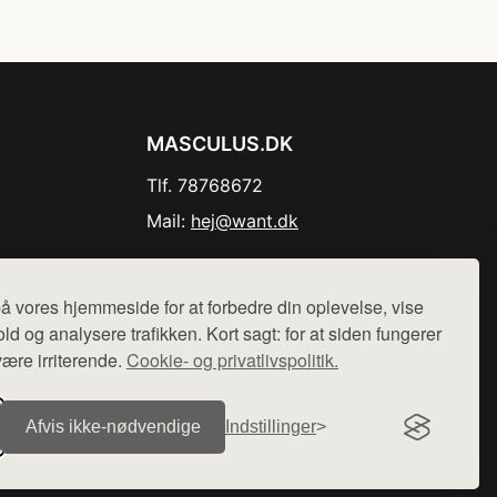
MASCULUS.DK
Tlf. 78768672
Mail:
hej@want.dk
Cookie- og privatlivspolitik
å vores hjemmeside for at forbedre din oplevelse, vise
ld og analysere trafikken. Kort sagt: for at siden fungerer
være irriterende.
Cookie- og privatlivspolitik.
r sælges ikke varer fra denne side - vi henviser til de shops,
Afvis ikke‑nødvendige
Indstillinger