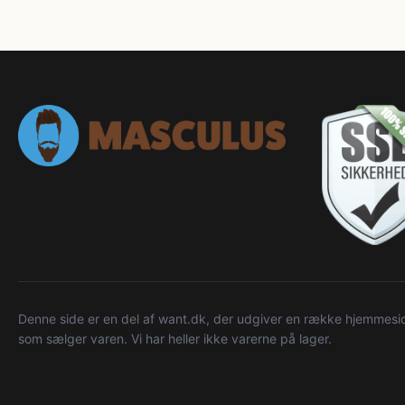
Denne side er en del af want.dk, der udgiver en række hjemmeside
som sælger varen. Vi har heller ikke varerne på lager.