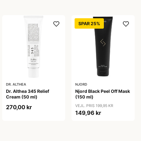
SPAR 25%
DR. ALTHEA
NJORD
Dr. Althea 345 Relief
Njord Black Peel Off Mask
Cream (50 ml)
(150 ml)
VEJL. PRIS 199,95 KR
270,00 kr
149,96 kr