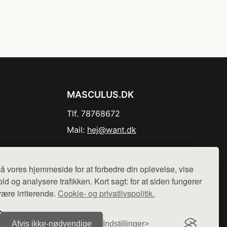
MASCULUS.DK
Tlf. 78768672
Mail:
hej@want.dk
Cookie- og privatlivspolitik
å vores hjemmeside for at forbedre din oplevelse, vise
ld og analysere trafikken. Kort sagt: for at siden fungerer
være irriterende.
Cookie- og privatlivspolitik.
r sælges ikke varer fra denne side - vi henviser til de shops,
Afvis ikke‑nødvendige
Indstillinger