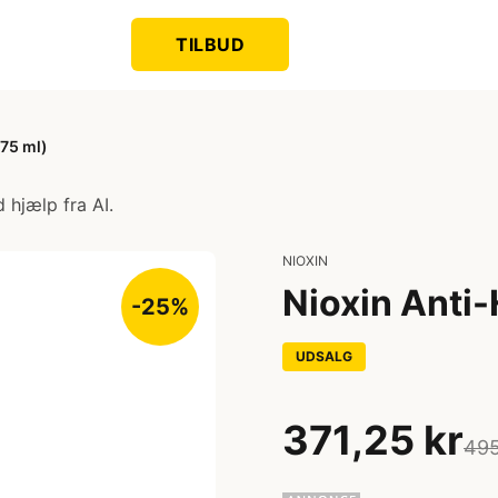
TILBUD
75 ml)
 hjælp fra AI.
NIOXIN
Nioxin Anti
-25%
UDSALG
371,25 kr
495