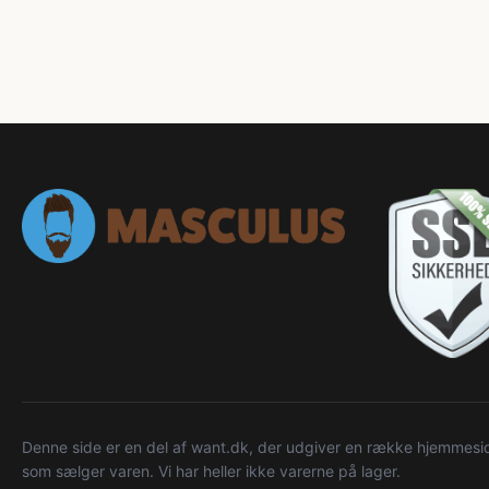
Denne side er en del af want.dk, der udgiver en række hjemmeside
som sælger varen. Vi har heller ikke varerne på lager.