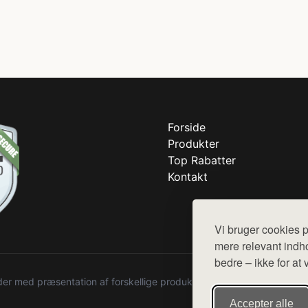
Forside
Produkter
Top Rabatter
Kontakt
Vi bruger cookies p
mere relevant indho
bedre – ikke for at 
r med præsentation af forskellige produkter fra diverse webshops. De
Accepter alle