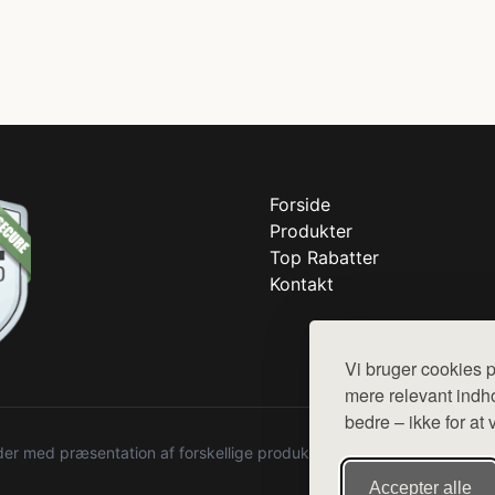
Forside
Produkter
Top Rabatter
Kontakt
Vi bruger cookies p
mere relevant indho
bedre – ikke for at 
r med præsentation af forskellige produkter fra diverse webshops. De
Accepter alle