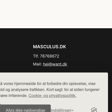
MASCULUS.DK
Tlf. 78768672
Mail:
hej@want.dk
Cookie- og privatlivspolitik
å vores hjemmeside for at forbedre din oplevelse, vise
ld og analysere trafikken. Kort sagt: for at siden fungerer
være irriterende.
Cookie- og privatlivspolitik.
r sælges ikke varer fra denne side - vi henviser til de shops,
Afvis ikke‑nødvendige
Indstillinger