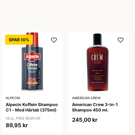
SPAR 10%
ALPECIN
AMERICAN CREW
Alpecin Koffein Shampoo
American Crew 3-In-1
C1 - Mod Hårtab (375ml)
Shampoo 450 ml.
VEJL. PRIS 99,95 KR
245,00 kr
89,95 kr