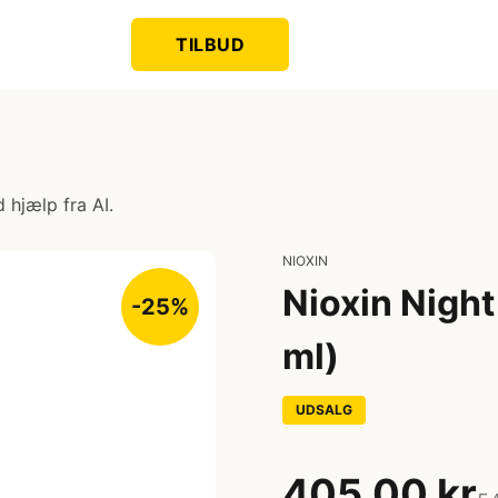
TILBUD
 hjælp fra AI.
NIOXIN
Nioxin Nigh
-25%
ml)
UDSALG
405,00 kr