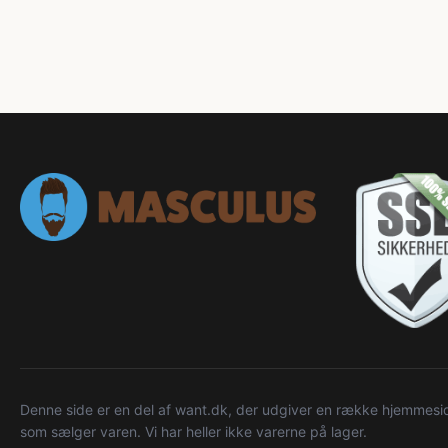
Denne side er en del af want.dk, der udgiver en række hjemmeside
som sælger varen. Vi har heller ikke varerne på lager.