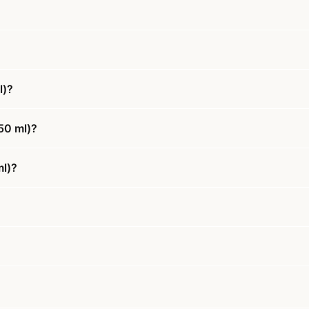
l)?
150 ml)?
ml)?