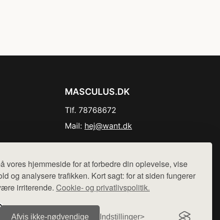
MASCULUS.DK
Tlf. 78768672
Mail:
hej@want.dk
Cookie- og privatlivspolitik
å vores hjemmeside for at forbedre din oplevelse, vise
ld og analysere trafikken. Kort sagt: for at siden fungerer
være irriterende.
Cookie- og privatlivspolitik.
r sælges ikke varer fra denne side - vi henviser til de shops,
Afvis ikke‑nødvendige
Indstillinger