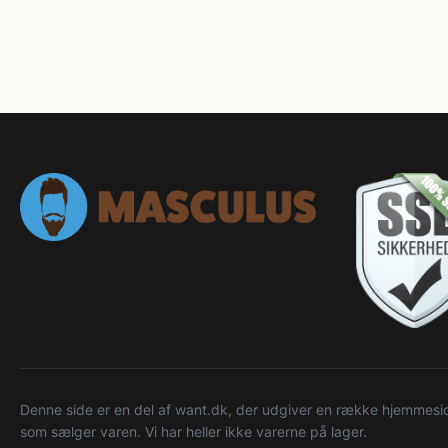
Denne side er en del af want.dk, der udgiver en række hjemmeside
som sælger varen. Vi har heller ikke varerne på lager.