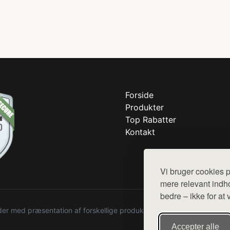
Forside
Produkter
Top Rabatter
Kontakt
Vi bruger cookies p
mere relevant indho
bedre – ikke for at 
r med præsentation af forskellige produkter fra diverse webshops. De
Accepter alle