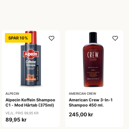
SPAR 10%
ALPECIN
AMERICAN CREW
Alpecin Koffein Shampoo
American Crew 3-In-1
C1 - Mod Hårtab (375ml)
Shampoo 450 ml.
VEJL. PRIS 99,95 KR
245,00 kr
89,95 kr