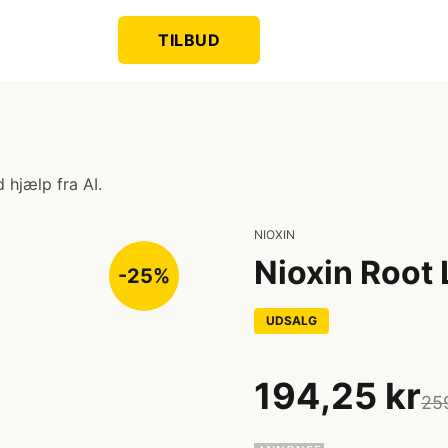
TILBUD
 hjælp fra AI.
NIOXIN
Nioxin Root 
-25%
UDSALG
194,25 kr
25