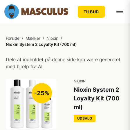
TILBUD
Forside
/
Mærker
/
Nioxin
/
Nioxin System 2 Loyalty Kit (700 ml)
Dele af indholdet på denne side kan være genereret
med hjælp fra AI.
NIOXIN
Nioxin System 2
-25%
Loyalty Kit (700
ml)
UDSALG