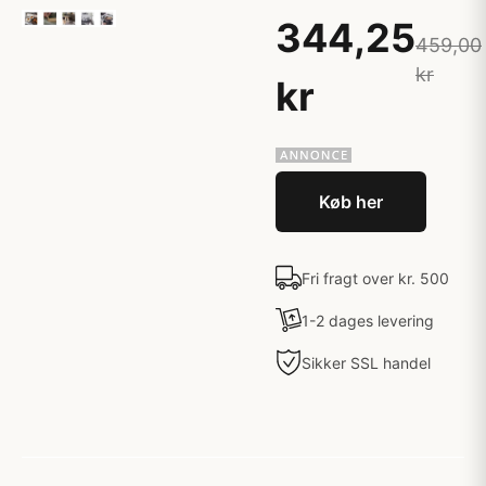
344,25
459,00
kr
kr
Køb her
Fri fragt over kr. 500
1-2 dages levering
Sikker SSL handel