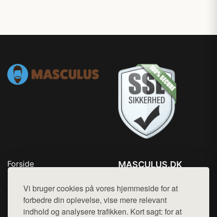
Forside
MASCULUS.DK
Produkter
Tlf. 78768672
Top Rabatter
Vi bruger cookies på vores hjemmeside for at
Mail:
hej@want.dk
Kontakt
forbedre din oplevelse, vise mere relevant
indhold og analysere trafikken. Kort sagt: for at