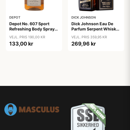
DEPOT
DICK JOHNSON
Depot No. 607 Sport
Dick Johnson Eau De
Refreshing Body Spray
Parfum Serpent Whiskey
(200 ml)
& Vanilla (50 ml)
VEJL. PRIS 190,00 KR
VEJL. PRIS 359,95 KR
133,00 kr
269,96 kr