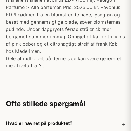
Nishane Nishane Favonius EDP (100 ml). Kategori:
Parfume > Alle parfumer. Pris: 2575.00 kr. Favonius
EDPI sødmen fra en blomstrende have, lysegrøn og
besat med gennemsigtige blade, sover blomsternes
gudinde. Under daggryets første stråler skinner
bergamot som morgendug. Ophøjet af kølige trilliums
af pink peber og et citronagtigt strejf af frank Køb
hos Made4men.
Dele af indholdet på denne side kan være genereret
med hjælp fra AI.
Ofte stillede spørgsmål
Hvad er navnet på produktet?