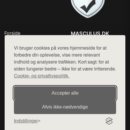
Forside
MASCULUS.DK
Produkter
Tlf. 78768672
Top Rabatter
Vi bruger cookies på vores hjemmeside for at
Mail:
hej@want.dk
Kontakt
forbedre din oplevelse, vise mere relevant
indhold og analysere trafikken. Kort sagt: for at
Cookie- og privatlivspolitik
siden fungerer bedre – ikke for at være irriterende.
Cookie- og privatlivspolitik.
Denne side er en del af want.dk, der udgiver en række
Accepter alle
hjemmesider med præsentation af forskellige produkter fra
diverse webshops. Der sælges ikke varer fra denne side - vi
Afvis ikke‑nødvendige
henviser til de shops, som sælger varen. Vi har heller ikke
varerne på lager.
Indstillinger