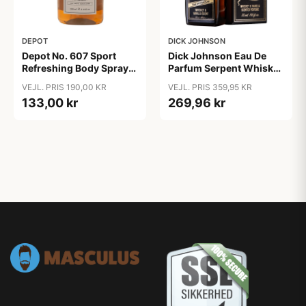
DEPOT
DICK JOHNSON
Depot No. 607 Sport
Dick Johnson Eau De
Refreshing Body Spray
Parfum Serpent Whiskey
(200 ml)
& Vanilla (50 ml)
VEJL. PRIS 190,00 KR
VEJL. PRIS 359,95 KR
133,00 kr
269,96 kr