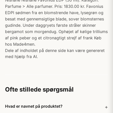
Nishane Nishane Favonius EDP (50 ml). Kategori:
Parfume > Alle parfumer. Pris: 1830.00 kr. Favonius
EDPI sødmen fra en blomstrende have, lysegrøn og
besat med gennemsigtige blade, sover blomsternes
gudinde. Under daggryets første stråler skinner
bergamot som morgendug. Ophøjet af kølige trilliums
af pink peber og et citronagtigt strejf af frank Køb
hos Made4men.
Dele af indholdet på denne side kan være genereret
med hjælp fra AI.
Ofte stillede spørgsmål
Hvad er navnet på produktet?