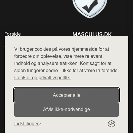
Forside
MASCULUS.DK
Produkter
Tlf. 78768672
Top Rabatter
Vi bruger cookies på vores hjemmeside for at
Mail:
hej@want.dk
Kontakt
forbedre din oplevelse, vise mere relevant
indhold og analysere trafikken. Kort sagt: for at
Cookie- og privatlivspolitik
siden fungerer bedre – ikke for at være irriterende.
Cookie- og privatlivspolitik.
Denne side er en del af want.dk, der udgiver en række
Accepter alle
hjemmesider med præsentation af forskellige produkter fra
diverse webshops. Der sælges ikke varer fra denne side - vi
Afvis ikke‑nødvendige
henviser til de shops, som sælger varen. Vi har heller ikke
varerne på lager.
Indstillinger