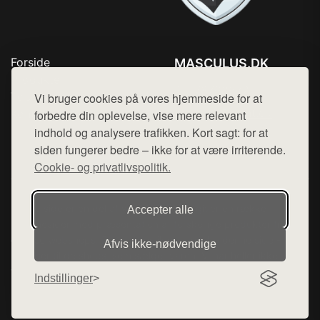
Forside
MASCULUS.DK
Produkter
Tlf. 78768672
Top Rabatter
Vi bruger cookies på vores hjemmeside for at
Mail:
hej@want.dk
Kontakt
forbedre din oplevelse, vise mere relevant
indhold og analysere trafikken. Kort sagt: for at
Cookie- og privatlivspolitik
siden fungerer bedre – ikke for at være irriterende.
Cookie- og privatlivspolitik.
Denne side er en del af want.dk, der udgiver en række
Accepter alle
hjemmesider med præsentation af forskellige produkter fra
diverse webshops. Der sælges ikke varer fra denne side - vi
Afvis ikke‑nødvendige
henviser til de shops, som sælger varen. Vi har heller ikke
varerne på lager.
Indstillinger
© 2026 masculus.dk. Alle rettigheder forbeholdes.