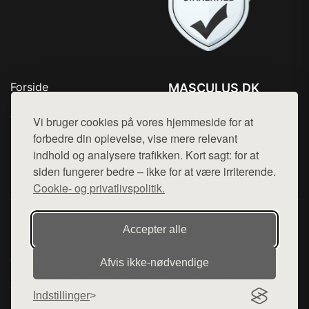
Forside
MASCULUS.DK
Produkter
Tlf. 78768672
Top Rabatter
Vi bruger cookies på vores hjemmeside for at
Mail:
hej@want.dk
Kontakt
forbedre din oplevelse, vise mere relevant
indhold og analysere trafikken. Kort sagt: for at
Cookie- og privatlivspolitik
siden fungerer bedre – ikke for at være irriterende.
Cookie- og privatlivspolitik.
Denne side er en del af want.dk, der udgiver en række
Accepter alle
hjemmesider med præsentation af forskellige produkter fra
diverse webshops. Der sælges ikke varer fra denne side - vi
Afvis ikke‑nødvendige
henviser til de shops, som sælger varen. Vi har heller ikke
varerne på lager.
Indstillinger