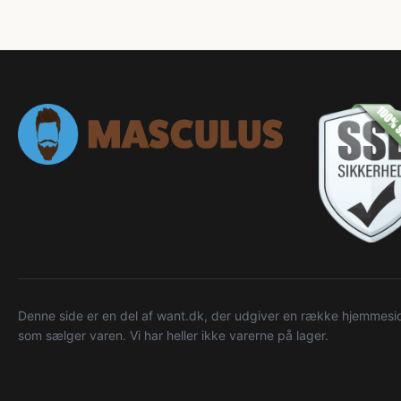
Denne side er en del af want.dk, der udgiver en række hjemmeside
som sælger varen. Vi har heller ikke varerne på lager.