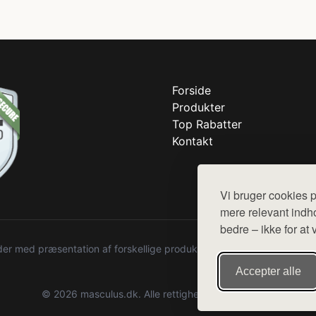
Forside
Produkter
Top Rabatter
Kontakt
Vi bruger cookies p
mere relevant indho
bedre – ikke for at 
r med præsentation af forskellige produkter fra diverse webshops. De
Accepter alle
© 2026 masculus.dk. Alle rettigheder forbeholdes.