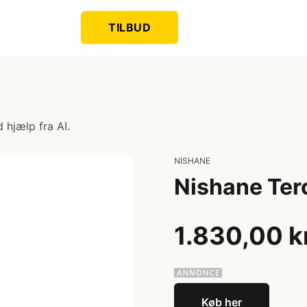
TILBUD
 hjælp fra AI.
NISHANE
Nishane Ter
1.830,00 k
Køb her