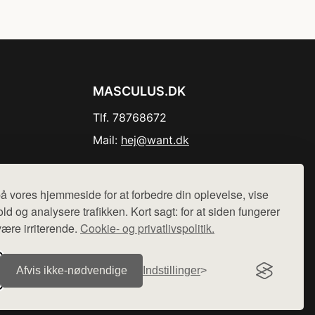
MASCULUS.DK
Tlf. 78768672
Mail:
hej@want.dk
Cookie- og privatlivspolitik
å vores hjemmeside for at forbedre din oplevelse, vise
ld og analysere trafikken. Kort sagt: for at siden fungerer
være irriterende.
Cookie- og privatlivspolitik.
r sælges ikke varer fra denne side - vi henviser til de shops,
Afvis ikke‑nødvendige
Indstillinger