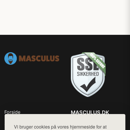
Forside
MASCULUS.DK
Produkter
Tlf. 78768672
Top Rabatter
Vi bruger cookies på vores hjemmeside for at