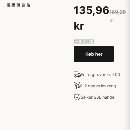
135,96
169,95
kr
kr
Køb her
Fri fragt over kr. 500
1-2 dages levering
Sikker SSL handel