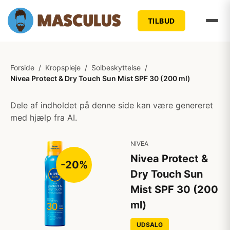
TILBUD
Forside
/
Kropspleje
/
Solbeskyttelse
/
Nivea Protect & Dry Touch Sun Mist SPF 30 (200 ml)
Dele af indholdet på denne side kan være genereret
med hjælp fra AI.
NIVEA
Nivea Protect &
-20%
Dry Touch Sun
Mist SPF 30 (200
ml)
UDSALG