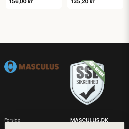
156,00 kr
135,20 kr
Forside
MASCULUS.DK
Produkter