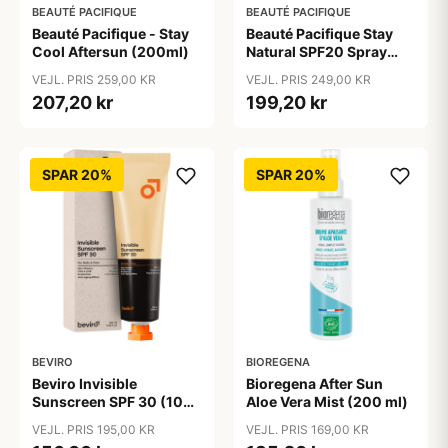
BEAUTÉ PACIFIQUE
BEAUTÉ PACIFIQUE
Beauté Pacifique - Stay
Beauté Pacifique Stay
Cool Aftersun (200ml)
Natural SPF20 Spray
(200 ml)
VEJL. PRIS 259,00 KR
VEJL. PRIS 249,00 KR
207,20 kr
199,20 kr
SPAR 20%
SPAR 20%
BEVIRO
BIOREGENA
Beviro Invisible
Bioregena After Sun
Sunscreen SPF 30 (100
Aloe Vera Mist (200 ml)
ml)
VEJL. PRIS 195,00 KR
VEJL. PRIS 169,00 KR