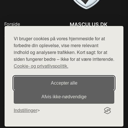
Forside
MASCULUS.DK
Produkter
Tlf. 78768672
Top Rabatter
Vi bruger cookies på vores hjemmeside for at
Mail:
hej@want.dk
Kontakt
forbedre din oplevelse, vise mere relevant
indhold og analysere trafikken. Kort sagt: for at
Cookie- og privatlivspolitik
siden fungerer bedre – ikke for at være irriterende.
Cookie- og privatlivspolitik.
Denne side er en del af want.dk, der udgiver en række
Accepter alle
hjemmesider med præsentation af forskellige produkter fra
diverse webshops. Der sælges ikke varer fra denne side - vi
Afvis ikke‑nødvendige
henviser til de shops, som sælger varen. Vi har heller ikke
varerne på lager.
Indstillinger
© 2026 masculus.dk. Alle rettigheder forbeholdes.