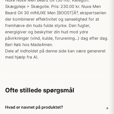
Nuxe Nuxe Men Beard Oil (30 ml). Kategori:
Skægpleje > Skægolie. Pris: 230.00 kr. Nuxe Men
Beard Oil 30 mlNUXE Men [BOOST]Â³, ekspertserien
der kombinerer effektivitet og sanselighed for at
fremhæve din huds fulde styrke. Den fugter,
energigiver og beskytter din hud mod ydre
påvirkninger (vind, kulde, forurening...) dag efter dag.
Beri Køb hos Made4men.
Dele af indholdet på denne side kan være genereret
med hjælp fra AI.
Ofte stillede spørgsmål
Hvad er navnet på produktet?