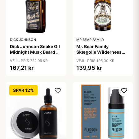
DICK JOHNSON
MR BEAR FAMILY
Dick Johnson Snake Oil
Mr. Bear Family
Midnight Musk Beard Oil
Skægolie Wilderness
(50 ml)
(30 ml)
VEJL. PRIS 222,95 KR
VEJL. PRIS 195,00 KR
167,21 kr
139,95 kr
SPAR 12%