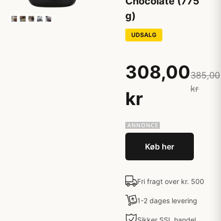
Chocolate (775
g)
UDSALG
308,00
385,00
kr
kr
Køb her
Fri fragt over kr. 500
1-2 dages levering
Sikker SSL handel