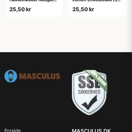
(55 g)
g)
25,50 kr
25,50 kr
Forside
MASCULUS.DK