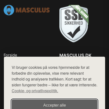
Forside
MASCULUS.DK
Produkter
Tlf. 78768672
Top Rabatter
Vi bruger cookies på vores hjemmeside for at
Mail:
hej@want.dk
Kontakt
forbedre din oplevelse, vise mere relevant
indhold og analysere trafikken. Kort sagt: for at
Cookie- og privatlivspolitik
siden fungerer bedre – ikke for at være irriterende.
Cookie- og privatlivspolitik.
Denne side er en del af want.dk, der udgiver en række
Accepter alle