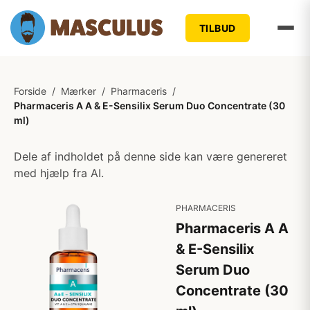
TILBUD
Forside
/
Mærker
/
Pharmaceris
/
Pharmaceris A A & E-Sensilix Serum Duo Concentrate (30
ml)
Dele af indholdet på denne side kan være genereret
med hjælp fra AI.
PHARMACERIS
Pharmaceris A A
& E-Sensilix
Serum Duo
Concentrate (30