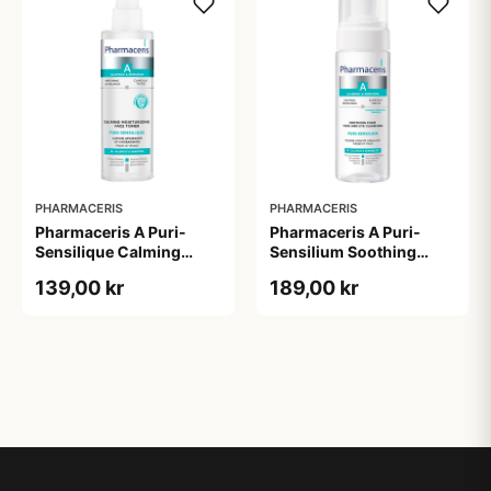
PHARMACERIS
PHARMACERIS
Pharmaceris A Puri-
Pharmaceris A Puri-
Sensilique Calming
Sensilium Soothing
Moisturizing Face Toner
Foam Face & Eye
139,00 kr
189,00 kr
(200 ml)
Cleansing (150 ml)