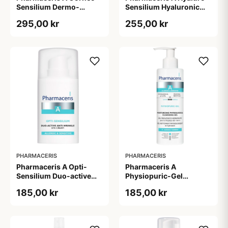
Sensilium Dermo-
Sensilium Hyaluronic
regenerating Soothing
Acid Face Creme (40 ml)
295,00 kr
255,00 kr
Cream (75 ml)
PHARMACERIS
PHARMACERIS
Pharmaceris A Opti-
Pharmaceris A
Sensilium Duo-active
Physiopuric-Gel
Anti-wrinkle Eye Cream
Moisturizing
185,00 kr
185,00 kr
(15 ml)
Physiological Cleansing
Gel (190 ml)