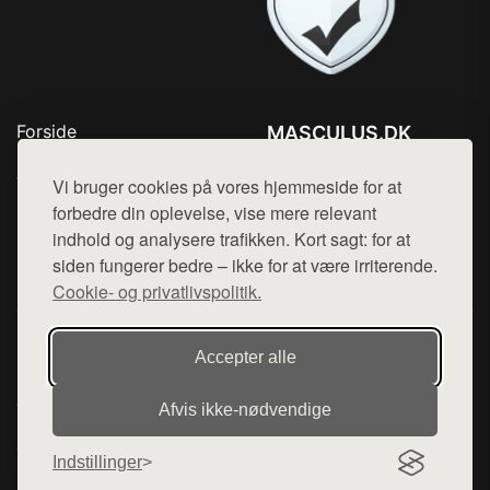
Forside
MASCULUS.DK
Produkter
Tlf. 78768672
Top Rabatter
Vi bruger cookies på vores hjemmeside for at
Mail:
hej@want.dk
Kontakt
forbedre din oplevelse, vise mere relevant
indhold og analysere trafikken. Kort sagt: for at
Cookie- og privatlivspolitik
siden fungerer bedre – ikke for at være irriterende.
Cookie- og privatlivspolitik.
Denne side er en del af want.dk, der udgiver en række
Accepter alle
hjemmesider med præsentation af forskellige produkter fra
diverse webshops. Der sælges ikke varer fra denne side - vi
Afvis ikke‑nødvendige
henviser til de shops, som sælger varen. Vi har heller ikke
varerne på lager.
Indstillinger