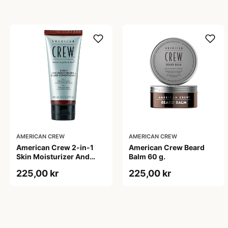
AMERICAN CREW
AMERICAN CREW
American Crew 2-in-1
American Crew Beard
Skin Moisturizer And
Balm 60 g.
Beard Conditioner (100
225,00 kr
225,00 kr
ml)