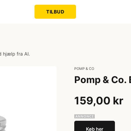
TILBUD
 hjælp fra AI.
POMP & CO
Pomp & Co. 
159,00 kr
Køb her