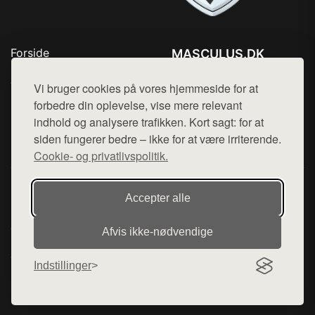
Forside
MASCULUS.DK
Produkter
Tlf. 78768672
Top Rabatter
Vi bruger cookies på vores hjemmeside for at
Mail:
hej@want.dk
Kontakt
forbedre din oplevelse, vise mere relevant
indhold og analysere trafikken. Kort sagt: for at
Cookie- og privatlivspolitik
siden fungerer bedre – ikke for at være irriterende.
Cookie- og privatlivspolitik.
Denne side er en del af want.dk, der udgiver en række
Accepter alle
hjemmesider med præsentation af forskellige produkter fra
diverse webshops. Der sælges ikke varer fra denne side - vi
Afvis ikke‑nødvendige
henviser til de shops, som sælger varen. Vi har heller ikke
varerne på lager.
Indstillinger
© 2026 masculus.dk. Alle rettigheder forbeholdes.