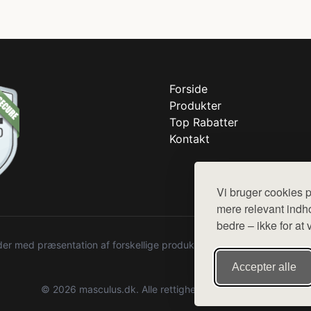
Forside
Produkter
Top Rabatter
Kontakt
Vi bruger cookies p
mere relevant indho
bedre – ikke for at 
r med præsentation af forskellige produkter fra diverse webshops. De
Accepter alle
© 2026 masculus.dk. Alle rettigheder forbeholdes.