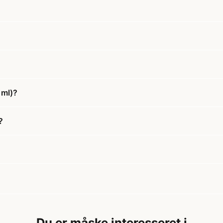
 ml)?
?
Du er måske interesseret i