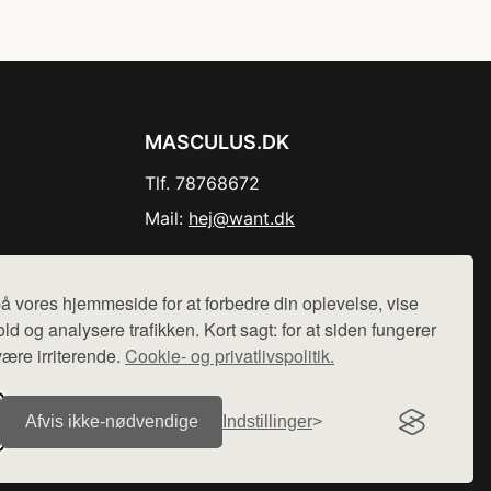
MASCULUS.DK
Tlf. 78768672
Mail:
hej@want.dk
Cookie- og privatlivspolitik
å vores hjemmeside for at forbedre din oplevelse, vise
ld og analysere trafikken. Kort sagt: for at siden fungerer
være irriterende.
Cookie- og privatlivspolitik.
r sælges ikke varer fra denne side - vi henviser til de shops,
Afvis ikke‑nødvendige
Indstillinger