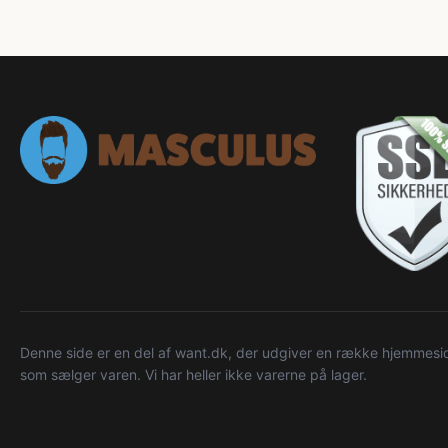
Denne side er en del af want.dk, der udgiver en række hjemmeside
som sælger varen. Vi har heller ikke varerne på lager.