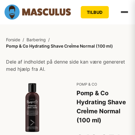
TILBUD
Forside
/
Barbering
/
Pomp & Co Hydrating Shave CreÌme Normal (100 ml)
Dele af indholdet på denne side kan være genereret
med hjælp fra AI.
POMP & CO
Pomp & Co
Hydrating Shave
CreÌme Normal
(100 ml)