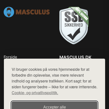
Forside
MASCULUS.DK
Produkter
Tlf. 78768672
Top Rabatter
Vi bruger cookies på vores hjemmeside for at
Mail:
hej@want.dk
Kontakt
forbedre din oplevelse, vise mere relevant
indhold og analysere trafikken. Kort sagt: for at
Cookie- og privatlivspolitik
siden fungerer bedre – ikke for at være irriterende.
Cookie- og privatlivspolitik.
Denne side er en del af want.dk, der udgiver en række
Accepter alle