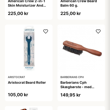
American Crew 2-in-1
American Crew Beard
Skin Moisturizer And
Balm 60 g.
Beard Conditioner (100
225,00 kr
225,00 kr
ml)
ARISTOCRAT
BARBERIANS CPH
Aristocrat Beard Roller
Barberians Cph
Skægbørste - med
håndtag
105,00 kr
149,95 kr