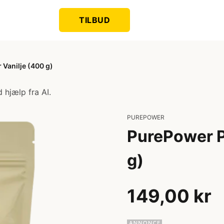
TILBUD
Vanilje (400 g)
 hjælp fra AI.
PUREPOWER
PurePower P
g)
149,00 kr