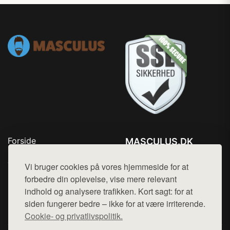
Forside
MASCULUS.DK
Produkter
Tlf. 78768672
Top Rabatter
Vi bruger cookies på vores hjemmeside for at
Mail:
hej@want.dk
Kontakt
forbedre din oplevelse, vise mere relevant
indhold og analysere trafikken. Kort sagt: for at
Cookie- og privatlivspolitik
siden fungerer bedre – ikke for at være irriterende.
Cookie- og privatlivspolitik.