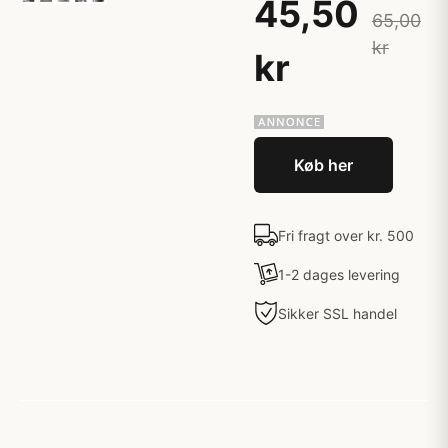
45,50
65,00
kr
kr
Køb her
Fri fragt over kr. 500
1-2 dages levering
Sikker SSL handel