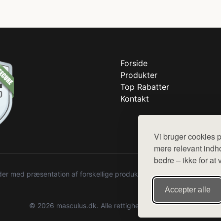
Forside
Produkter
Top Rabatter
Kontakt
Vi bruger cookies p
mere relevant indho
bedre – ikke for at 
r med præsentation af forskellige produkter fra diverse webshops. De
Accepter alle
© 2026 masculus.dk. Alle rettigheder forbeholdes.