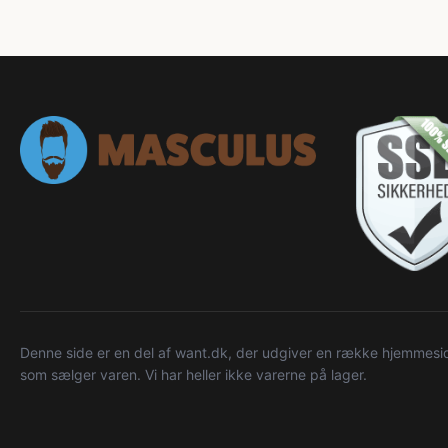
Denne side er en del af want.dk, der udgiver en række hjemmeside
som sælger varen. Vi har heller ikke varerne på lager.