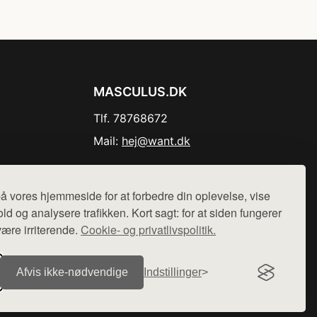
MASCULUS.DK
Tlf. 78768672
Mail:
hej@want.dk
Cookie- og privatlivspolitik
å vores hjemmeside for at forbedre din oplevelse, vise
ld og analysere trafikken. Kort sagt: for at siden fungerer
være irriterende.
Cookie- og privatlivspolitik.
r sælges ikke varer fra denne side - vi henviser til de shops,
Afvis ikke‑nødvendige
Indstillinger