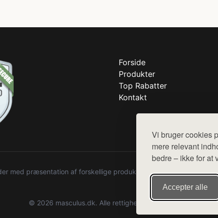
Forside
Produkter
Top Rabatter
Kontakt
Vi bruger cookies p
mere relevant indho
bedre – ikke for at 
r med præsentation af forskellige produkter fra diverse webshops. De
Accepter alle
© 2026 masculus.dk. Alle rettigheder forbeholdes.