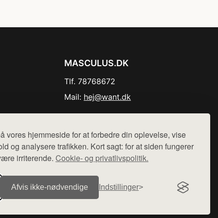
MASCULUS.DK
Tlf. 78768672
Mail:
hej@want.dk
Cookie- og privatlivspolitik
å vores hjemmeside for at forbedre din oplevelse, vise
ld og analysere trafikken. Kort sagt: for at siden fungerer
være irriterende.
Cookie- og privatlivspolitik.
r sælges ikke varer fra denne side - vi henviser til de shops,
Afvis ikke‑nødvendige
Indstillinger