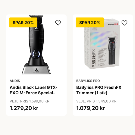
SPAR 20%
SPAR 20%
ANDIS
BABYLISS PRO
Andis Black Label GTX-
BaByliss PRO FreshFX
EXO M-Force Special-
Trimmer (1 stk)
Edition Cordless Li
VEJL. PRIS 1.599,00 KR
VEJL. PRIS 1.349,00 KR
Trimmer
1.279,20 kr
1.079,20 kr