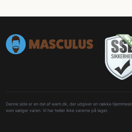
Denne side er en del af want.dk, der udgiver en række hjemmeside
som sælger varen. Vi har heller ikke varerne på lager.