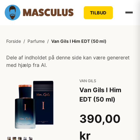
TILBUD
Forside
/
Parfume
/
Van Gils I Him EDT (50 ml)
Dele af indholdet på denne side kan være genereret
med hjælp fra AI.
VAN GILS
Van Gils I Him
EDT (50 ml)
390,00
kr