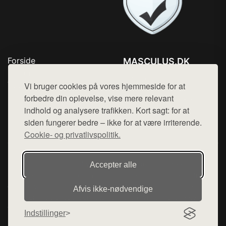
Forside
MASCULUS.DK
Produkter
Tlf. 78768672
Top Rabatter
Vi bruger cookies på vores hjemmeside for at
Mail:
hej@want.dk
Kontakt
forbedre din oplevelse, vise mere relevant
indhold og analysere trafikken. Kort sagt: for at
Cookie- og privatlivspolitik
siden fungerer bedre – ikke for at være irriterende.
Cookie- og privatlivspolitik.
Denne side er en del af want.dk, der udgiver en række
Accepter alle
hjemmesider med præsentation af forskellige produkter fra
diverse webshops. Der sælges ikke varer fra denne side - vi
Afvis ikke‑nødvendige
henviser til de shops, som sælger varen. Vi har heller ikke
varerne på lager.
Indstillinger