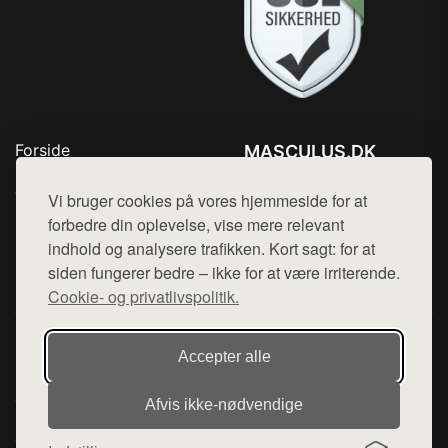
Forside
MASCULUS.DK
Produkter
Tlf. 78768672
Top Rabatter
Vi bruger cookies på vores hjemmeside for at
Mail:
hej@want.dk
Kontakt
forbedre din oplevelse, vise mere relevant
indhold og analysere trafikken. Kort sagt: for at
Cookie- og privatlivspolitik
siden fungerer bedre – ikke for at være irriterende.
Cookie- og privatlivspolitik.
Denne side er en del af want.dk, der udgiver en række
Accepter alle
hjemmesider med præsentation af forskellige produkter fra
diverse webshops. Der sælges ikke varer fra denne side - vi
Afvis ikke‑nødvendige
henviser til de shops, som sælger varen. Vi har heller ikke
varerne på lager.