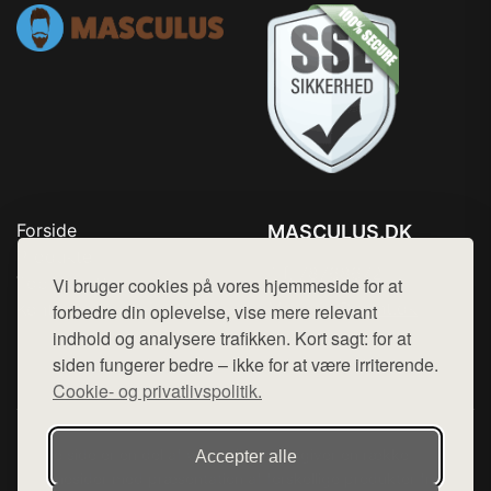
Forside
MASCULUS.DK
Produkter
Tlf. 78768672
Top Rabatter
Vi bruger cookies på vores hjemmeside for at
Mail:
hej@want.dk
Kontakt
forbedre din oplevelse, vise mere relevant
indhold og analysere trafikken. Kort sagt: for at
Cookie- og privatlivspolitik
siden fungerer bedre – ikke for at være irriterende.
Cookie- og privatlivspolitik.
Denne side er en del af want.dk, der udgiver en række
Accepter alle
hjemmesider med præsentation af forskellige produkter fra