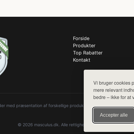
Forside
Produkter
Top Rabatter
Kontakt
Vi bruger cookies p
mere relevant indho
bedre – ikke for at 
r med præsentation af forskellige produkter fra diverse webshops. De
Accepter alle
© 2026 masculus.dk. Alle rettigheder forbeholdes.