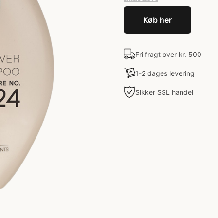
Køb her
Fri fragt over kr. 500
1-2 dages levering
Sikker SSL handel