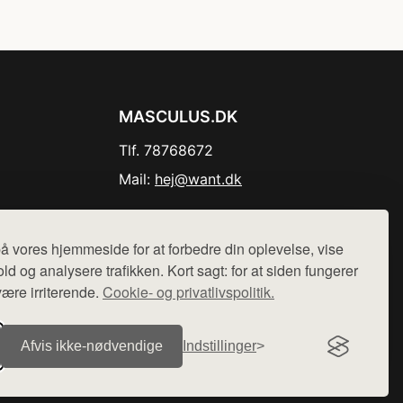
MASCULUS.DK
Tlf. 78768672
Mail:
hej@want.dk
Cookie- og privatlivspolitik
å vores hjemmeside for at forbedre din oplevelse, vise
ld og analysere trafikken. Kort sagt: for at siden fungerer
være irriterende.
Cookie- og privatlivspolitik.
r sælges ikke varer fra denne side - vi henviser til de shops,
Afvis ikke‑nødvendige
Indstillinger