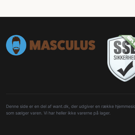
Denne side er en del af want.dk, der udgiver en række hjemmeside
som sælger varen. Vi har heller ikke varerne på lager.