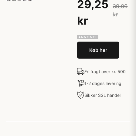
29,25
39,00
kr
kr
Køb her
Fri fragt over kr. 500
1-2 dages levering
Sikker SSL handel