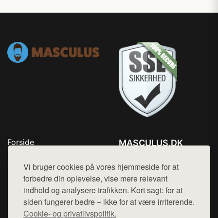
Forside
MASCULUS.DK
Produkter
Tlf. 78768672
Top Rabatter
Vi bruger cookies på vores hjemmeside for at
Mail:
hej@want.dk
Kontakt
forbedre din oplevelse, vise mere relevant
indhold og analysere trafikken. Kort sagt: for at
Cookie- og privatlivspolitik
siden fungerer bedre – ikke for at være irriterende.
Cookie- og privatlivspolitik.