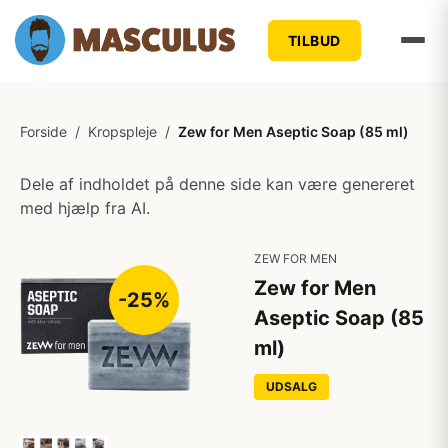
TILBUD
Forside
/
Kropspleje
/
Zew for Men Aseptic Soap (85 ml)
Dele af indholdet på denne side kan være genereret
med hjælp fra AI.
ZEW FOR MEN
Zew for Men
-25%
Aseptic Soap (85
ml)
UDSALG