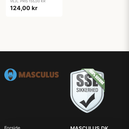
VEJL. PRIS 155,00 KR
124,00 kr
Forside
MASCULUS.DK